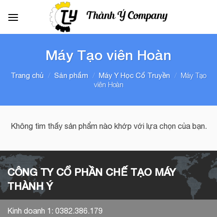
Chuyển
đến
nội
dung
Máy Tạo viên Hoàn
/
/
/
Máy Tạo
Trang chủ
Sản phẩm
Máy Y Học Cổ Truyền
viên Hoàn
Không tìm thấy sản phẩm nào khớp với lựa chọn của bạn.
CÔNG TY CỔ PHẦN CHẾ TẠO MÁY
THÀNH Ý
Kinh doanh 1: 0382.386.179