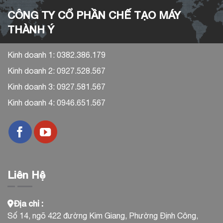
CÔNG TY CỔ PHẦN CHẾ TẠO MÁY
THÀNH Ý
Kinh doanh 1: 0382.386.179
Kinh doanh 2: 0927.528.567
Kinh doanh 3: 0927.581.567
Kinh doanh 4: 0946.651.567
Liên Hệ
Địa chỉ :
Số 14, ngõ 422 đường Kim Giang, Phường Định Công,