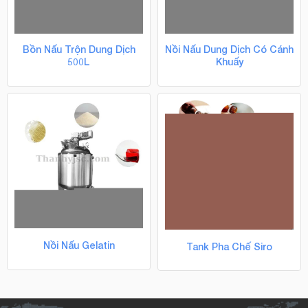
Bồn Nấu Trộn Dung Dịch
Nồi Nấu Dung Dịch Có Cánh
500L
Khuấy
Nồi Nấu Gelatin
Tank Pha Chế Siro