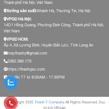
Thành phố Hà Nội, Việt Nam
Xưởng sản xuất:
Khánh Hà, Thường Tín, Hà Nội
VPGD Hà Nội:
14D1 Hồng Quang, Phường Định Công, Thành phố Hà Nội,
Việt Nam
VPGD HCM:
Ấp 4, Xã Lương Bình, Huyện Bến Lức, Tỉnh Long An
maythanhy@gmail.com
0382.386.179
https://thanhyjsc.com
T2 đến T7 từ 8:00AM - 17:30PM
© Copyright 2025
Thành Ý Company
All Rights Reserved. Duy
trì bởi HBweb